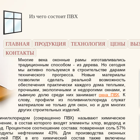
Из чего состоит ПВХ
ГЛАВНАЯ
ПРОДУКЦИЯ
ТЕХНОЛОГИЯ
ЦЕНЫ
ВЫ
КОНТАКТЫ
Многие века оконные рамы изготавливались
традиционным способом - из дерева. Но сегодня
мы активно пользуемся в строительстве дарами
технического прогресса. Новые материалы
позволили сделать реальной возможность
обеспечения практически каждого дома теплыми,
прочными, экологичными и недорогими окнами, и
львиную долю среди них занимают
окна ПВХ
. К
слову, профили из поливинилхлорида служат
материалом не только для окон, но и для многих
других строительных изделий.
инилхлоридом (сокращенно ПВХ) называют химическое
нение, в состав которого входят элементы хлор, водород и
од. Процентное соотношение состава: поваренная соль 57%
одукты нефтехимии 43%. Для производства оконных
илей ПВХ в его химический состав также включены