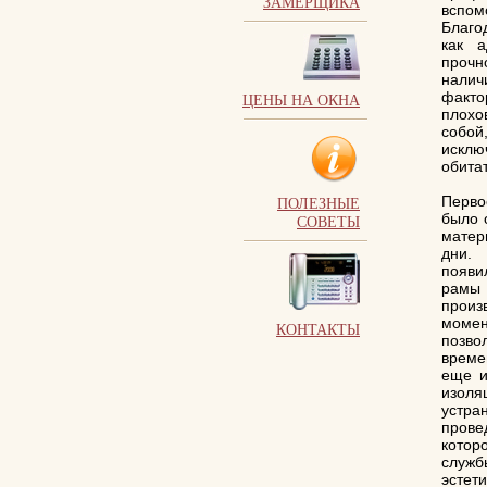
ЗАМЕРЩИКА
вспом
Благо
как а
прочн
налич
факт
ЦЕНЫ НА ОКНА
плохо
собой
исклю
обита
Перво
ПОЛЕЗНЫЕ
было 
СОВЕТЫ
матер
дни.
появи
рамы 
произ
момен
КОНТАКТЫ
позво
време
еще и
изоля
устра
прове
котор
служ
эстет