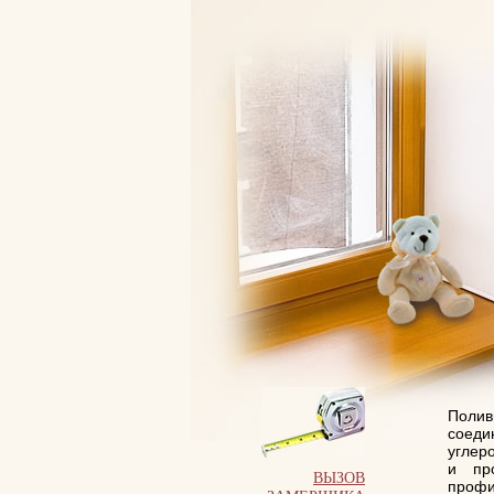
Полив
соеди
углер
и пр
ВЫЗОВ
проф