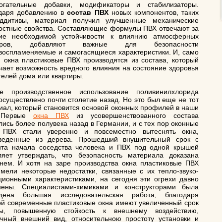
огательные добавки, модификаторы и стабилизаторы.
даря добавлению в
состав ПВХ
новых компонентов, таких
ддитивы, материал получил улучшенные механические
остные свойства. Составляющие формулы ПВХ отвечают за
ие необходимой устойчивости к влиянию атмосферных
оров, добавляют важные для безопасности
воспламеняемые и самогасящиеся характеристики. И, само
, окна пластиковые ПВХ производятся из состава, который
чает возможность вредного влияния на состояние здоровья
телей дома или квартиры.
е производственное использование поливинилхлорида
осуществлено почти столетие назад. Но это был еще не тот
иал, который становится основой оконных профилей в наши
 Первые
окна ПВХ
из усовершенствованного состава
лись более полувека назад в Германии, и с тех пор оконные
ПВХ стали уверенно и повсеместно вытеснять окна,
веденные из дерева. Прошедший внушительный срок с
та начала соседства человека и ПВХ под одной крышей
ляет утверждать, что безопасность материала доказана
нем. И хотя на заре производства окна пластиковые ПВХ
мели некоторые недостатки, связанные с их тепло-звуко-
ционными характеристиками, на сегодня эти огрехи давно
нены. Специалистами-химиками и конструкторами была
дена большая исследовательская работа, благодаря
ой современные пластиковые окна имеют увеличенный срок
бы, повышенную стойкость к внешнему воздействию,
ичный внешний вид, относительною простоту установки и